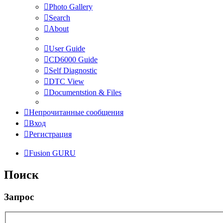
Photo Gallery
Search
About
User Guide
CD6000 Guide
Self Diagnostic
DTC View
Documentstion & Files
Непрочитанные сообщения
Вход
Регистрация
Fusion GURU
Поиск
Запрос