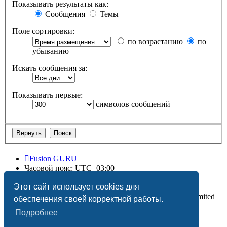
Показывать результаты как:
Сообщения
Темы
Поле сортировки:
по возрастанию
по
убыванию
Искать сообщения за:
Показывать первые:
символов сообщений
Fusion GURU
Часовой пояс:
UTC+03:00
Удалить cookies
Этот сайт использует cookies для
Создано на основе
phpBB
® Forum Software © phpBB Limited
обеспечения своей корректной работы.
Подробнее