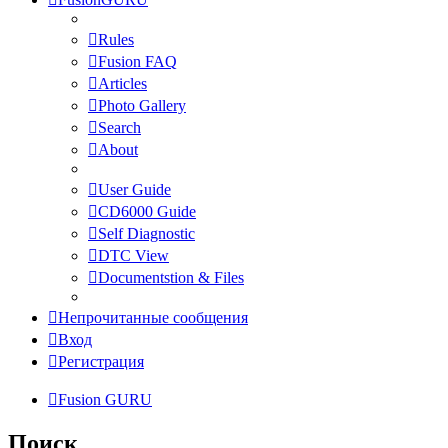
Rules
Fusion FAQ
Articles
Photo Gallery
Search
About
User Guide
CD6000 Guide
Self Diagnostic
DTC View
Documentstion & Files
Непрочитанные сообщения
Вход
Регистрация
Fusion GURU
Поиск