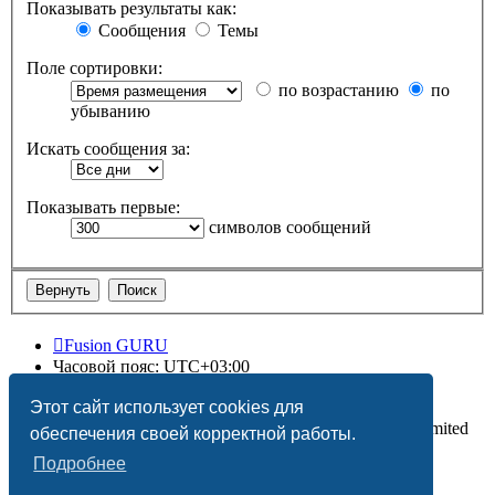
Показывать результаты как:
Сообщения
Темы
Поле сортировки:
по возрастанию
по
убыванию
Искать сообщения за:
Показывать первые:
символов сообщений
Fusion GURU
Часовой пояс:
UTC+03:00
Удалить cookies
Этот сайт использует cookies для
Создано на основе
phpBB
® Forum Software © phpBB Limited
обеспечения своей корректной работы.
Подробнее