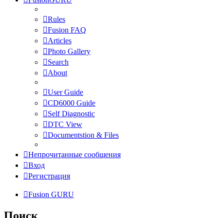
Rules
Fusion FAQ
Articles
Photo Gallery
Search
About
User Guide
CD6000 Guide
Self Diagnostic
DTC View
Documentstion & Files
Непрочитанные сообщения
Вход
Регистрация
Fusion GURU
Поиск