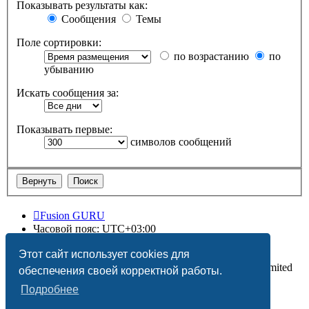
Показывать результаты как:
Сообщения
Темы
Поле сортировки:
по возрастанию
по
убыванию
Искать сообщения за:
Показывать первые:
символов сообщений
Fusion GURU
Часовой пояс:
UTC+03:00
Удалить cookies
Этот сайт использует cookies для
Создано на основе
phpBB
® Forum Software © phpBB Limited
обеспечения своей корректной работы.
Подробнее