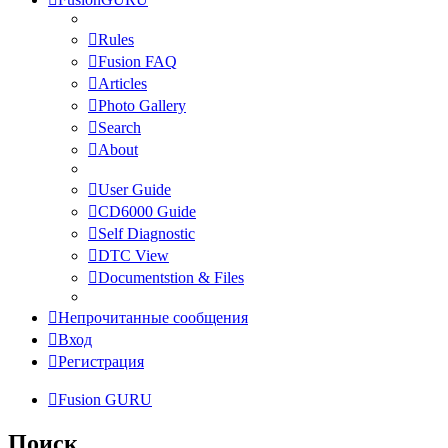
Rules
Fusion FAQ
Articles
Photo Gallery
Search
About
User Guide
CD6000 Guide
Self Diagnostic
DTC View
Documentstion & Files
Непрочитанные сообщения
Вход
Регистрация
Fusion GURU
Поиск