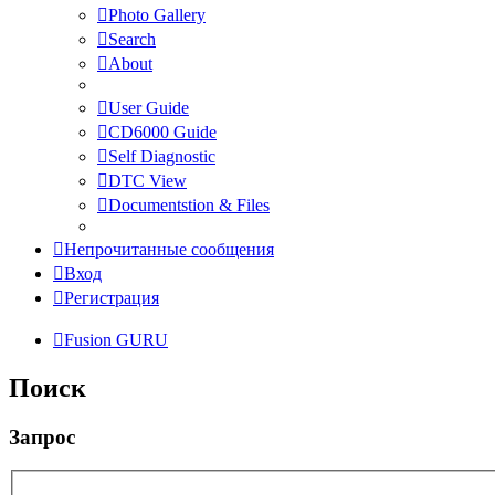
Photo Gallery
Search
About
User Guide
CD6000 Guide
Self Diagnostic
DTC View
Documentstion & Files
Непрочитанные сообщения
Вход
Регистрация
Fusion GURU
Поиск
Запрос