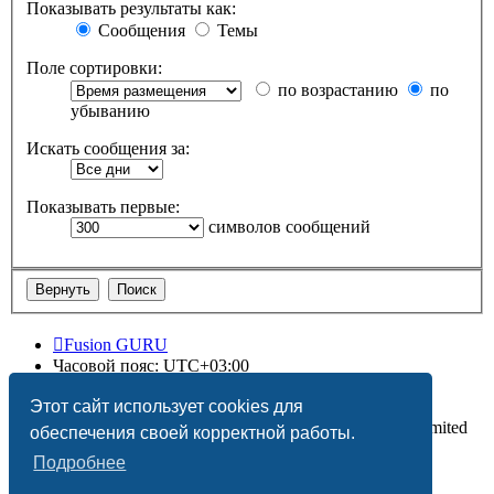
Показывать результаты как:
Сообщения
Темы
Поле сортировки:
по возрастанию
по
убыванию
Искать сообщения за:
Показывать первые:
символов сообщений
Fusion GURU
Часовой пояс:
UTC+03:00
Удалить cookies
Этот сайт использует cookies для
Создано на основе
phpBB
® Forum Software © phpBB Limited
обеспечения своей корректной работы.
Подробнее