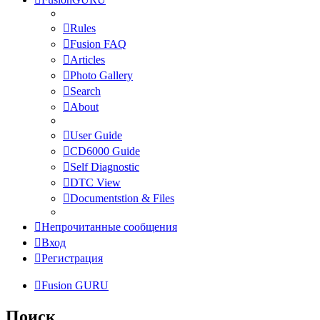
Rules
Fusion FAQ
Articles
Photo Gallery
Search
About
User Guide
CD6000 Guide
Self Diagnostic
DTC View
Documentstion & Files
Непрочитанные сообщения
Вход
Регистрация
Fusion GURU
Поиск