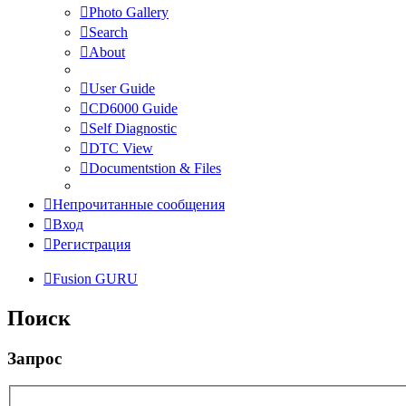
Photo Gallery
Search
About
User Guide
CD6000 Guide
Self Diagnostic
DTC View
Documentstion & Files
Непрочитанные сообщения
Вход
Регистрация
Fusion GURU
Поиск
Запрос