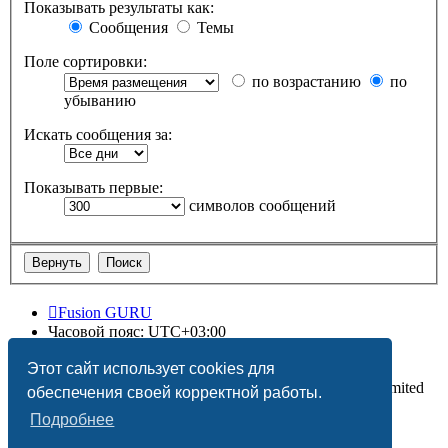
Показывать результаты как:
Сообщения
Темы
Поле сортировки:
по возрастанию
по
убыванию
Искать сообщения за:
Показывать первые:
символов сообщений
Fusion GURU
Часовой пояс:
UTC+03:00
Удалить cookies
Этот сайт использует cookies для
Создано на основе
phpBB
® Forum Software © phpBB Limited
обеспечения своей корректной работы.
Подробнее