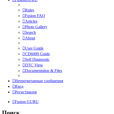
Rules
Fusion FAQ
Articles
Photo Gallery
Search
About
User Guide
CD6000 Guide
Self Diagnostic
DTC View
Documentstion & Files
Непрочитанные сообщения
Вход
Регистрация
Fusion GURU
Поиск