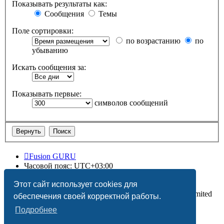
Показывать результаты как:
Сообщения
Темы
Поле сортировки:
по возрастанию
по
убыванию
Искать сообщения за:
Показывать первые:
символов сообщений
Fusion GURU
Часовой пояс:
UTC+03:00
Удалить cookies
Этот сайт использует cookies для
Создано на основе
phpBB
® Forum Software © phpBB Limited
обеспечения своей корректной работы.
Подробнее