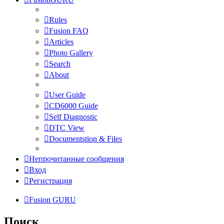
Rules
Fusion FAQ
Articles
Photo Gallery
Search
About
User Guide
CD6000 Guide
Self Diagnostic
DTC View
Documentstion & Files
Непрочитанные сообщения
Вход
Регистрация
Fusion GURU
Поиск