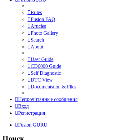
Rules
Fusion FAQ
Articles
Photo Gallery
Search
About
User Guide
CD6000 Guide
Self Diagnostic
DTC View
Documentstion & Files
Непрочитанные сообщения
Вход
Регистрация
Fusion GURU
Поиск