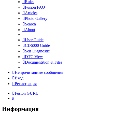
Rules
Fusion FAQ
Articles
Photo Gallery
Search
About
User Guide
CD6000 Guide
Self Diagnostic
DTC View
Documentstion & Files
Непрочитанные сообщения
Вход
Регистрация
Fusion GURU
Поиск
Информация