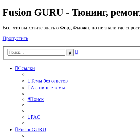
Fusion GURU - Тюнинг, ремонт
Все, что вы хотите знать о Форд Фьюжн, но не знали где спрос
Пропустить
Расширенный
Поиск
поиск
Ссылки
Темы без ответов
Активные темы
Поиск
FAQ
FusionGURU