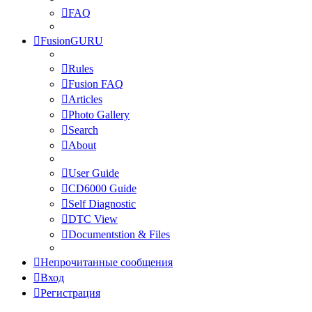
FAQ
FusionGURU
Rules
Fusion FAQ
Articles
Photo Gallery
Search
About
User Guide
CD6000 Guide
Self Diagnostic
DTC View
Documentstion & Files
Непрочитанные сообщения
Вход
Регистрация