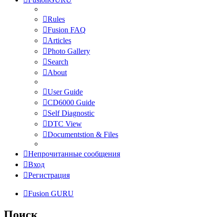
Rules
Fusion FAQ
Articles
Photo Gallery
Search
About
User Guide
CD6000 Guide
Self Diagnostic
DTC View
Documentstion & Files
Непрочитанные сообщения
Вход
Регистрация
Fusion GURU
Поиск