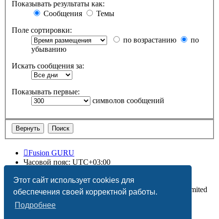
Показывать результаты как:
Сообщения
Темы
Поле сортировки:
по возрастанию
по
убыванию
Искать сообщения за:
Показывать первые:
символов сообщений
Fusion GURU
Часовой пояс:
UTC+03:00
Удалить cookies
Этот сайт использует cookies для
Создано на основе
phpBB
® Forum Software © phpBB Limited
обеспечения своей корректной работы.
Подробнее