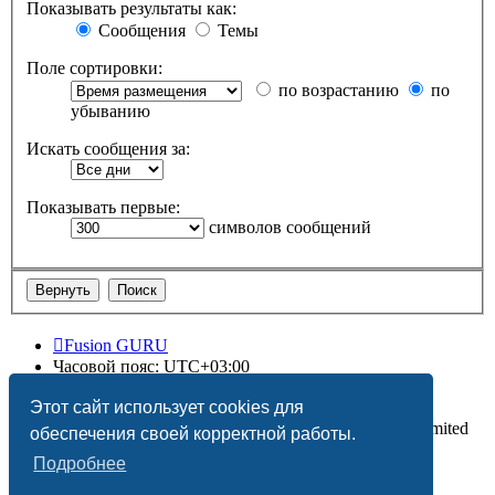
Показывать результаты как:
Сообщения
Темы
Поле сортировки:
по возрастанию
по
убыванию
Искать сообщения за:
Показывать первые:
символов сообщений
Fusion GURU
Часовой пояс:
UTC+03:00
Удалить cookies
Этот сайт использует cookies для
Создано на основе
phpBB
® Forum Software © phpBB Limited
обеспечения своей корректной работы.
Подробнее