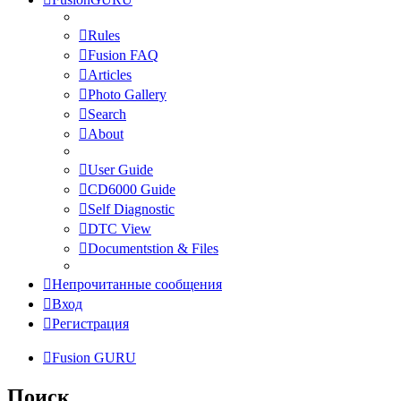
Rules
Fusion FAQ
Articles
Photo Gallery
Search
About
User Guide
CD6000 Guide
Self Diagnostic
DTC View
Documentstion & Files
Непрочитанные сообщения
Вход
Регистрация
Fusion GURU
Поиск