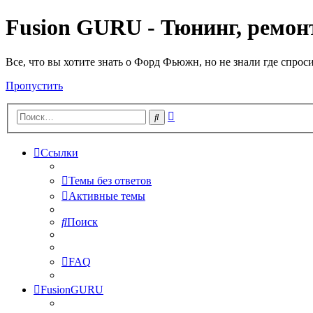
Fusion GURU - Тюнинг, ремонт
Все, что вы хотите знать о Форд Фьюжн, но не знали где спрос
Пропустить
Расширенный
Поиск
поиск
Ссылки
Темы без ответов
Активные темы
Поиск
FAQ
FusionGURU