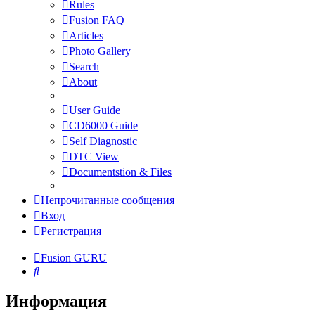
Rules
Fusion FAQ
Articles
Photo Gallery
Search
About
User Guide
CD6000 Guide
Self Diagnostic
DTC View
Documentstion & Files
Непрочитанные сообщения
Вход
Регистрация
Fusion GURU
Поиск
Информация