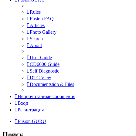
Rules
Fusion FAQ
Articles
Photo Gallery
Search
About
User Guide
CD6000 Guide
Self Diagnostic
DTC View
Documentstion & Files
Непрочитанные сообщения
Вход
Регистрация
Fusion GURU
Поиск