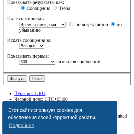
Показывать результаты как:
Сообщения
Темы
Поле сортировки:
по возрастанию
по
убыванию
Искать сообщения за:
Показывать первые:
символов сообщений
Fusion GURU
Часовой пояс:
UTC+03:00
Удалить cookies
Этот сайт использует cookies для
Создано на основе
phpBB
® Forum Software © phpBB Limited
обеспечения своей корректной работы.
Подробнее