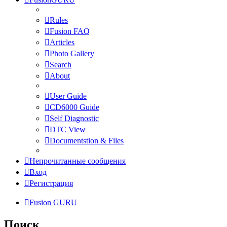
Rules
Fusion FAQ
Articles
Photo Gallery
Search
About
User Guide
CD6000 Guide
Self Diagnostic
DTC View
Documentstion & Files
Непрочитанные сообщения
Вход
Регистрация
Fusion GURU
Поиск