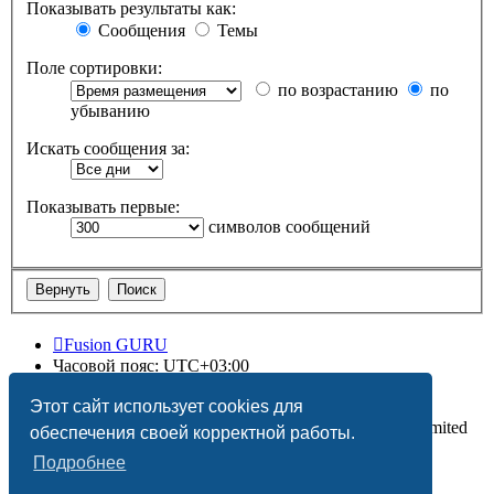
Показывать результаты как:
Сообщения
Темы
Поле сортировки:
по возрастанию
по
убыванию
Искать сообщения за:
Показывать первые:
символов сообщений
Fusion GURU
Часовой пояс:
UTC+03:00
Удалить cookies
Этот сайт использует cookies для
Создано на основе
phpBB
® Forum Software © phpBB Limited
обеспечения своей корректной работы.
Подробнее