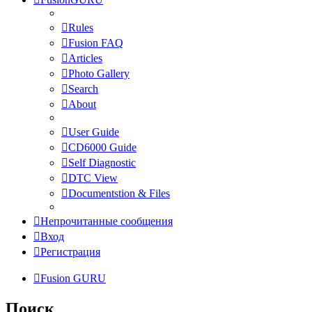
Rules
Fusion FAQ
Articles
Photo Gallery
Search
About
User Guide
CD6000 Guide
Self Diagnostic
DTC View
Documentstion & Files
Непрочитанные сообщения
Вход
Регистрация
Fusion GURU
Поиск