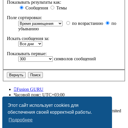
Показывать результаты как:
Сообщения
Темы
Поле сортировки:
по возрастанию
по
убыванию
Искать сообщения за:
Показывать первые:
символов сообщений
Fusion GURU
Часовой пояс:
UTC+03:00
Удалить cookies
Этот сайт использует cookies для
Создано на основе
phpBB
® Forum Software © phpBB Limited
обеспечения своей корректной работы.
Подробнее