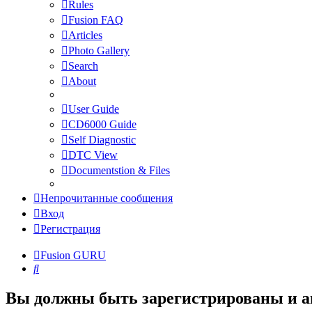
Rules
Fusion FAQ
Articles
Photo Gallery
Search
About
User Guide
CD6000 Guide
Self Diagnostic
DTC View
Documentstion & Files
Непрочитанные сообщения
Вход
Регистрация
Fusion GURU
Поиск
Вы должны быть зарегистрированы и а