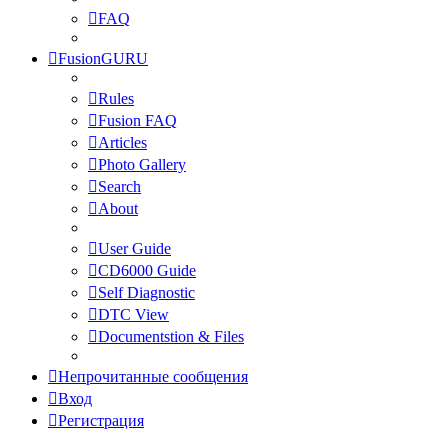
FAQ
FusionGURU
Rules
Fusion FAQ
Articles
Photo Gallery
Search
About
User Guide
CD6000 Guide
Self Diagnostic
DTC View
Documentstion & Files
Непрочитанные сообщения
Вход
Регистрация