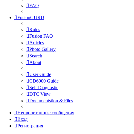
FAQ
FusionGURU
Rules
Fusion FAQ
Articles
Photo Gallery
Search
About
User Guide
CD6000 Guide
Self Diagnostic
DTC View
Documentstion & Files
Непрочитанные сообщения
Вход
Регистрация