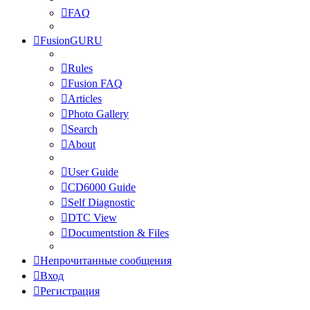
FAQ
FusionGURU
Rules
Fusion FAQ
Articles
Photo Gallery
Search
About
User Guide
CD6000 Guide
Self Diagnostic
DTC View
Documentstion & Files
Непрочитанные сообщения
Вход
Регистрация