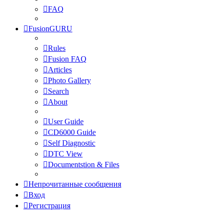
FAQ
FusionGURU
Rules
Fusion FAQ
Articles
Photo Gallery
Search
About
User Guide
CD6000 Guide
Self Diagnostic
DTC View
Documentstion & Files
Непрочитанные сообщения
Вход
Регистрация