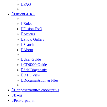
FAQ
FusionGURU
Rules
Fusion FAQ
Articles
Photo Gallery
Search
About
User Guide
CD6000 Guide
Self Diagnostic
DTC View
Documentstion & Files
Непрочитанные сообщения
Вход
Регистрация