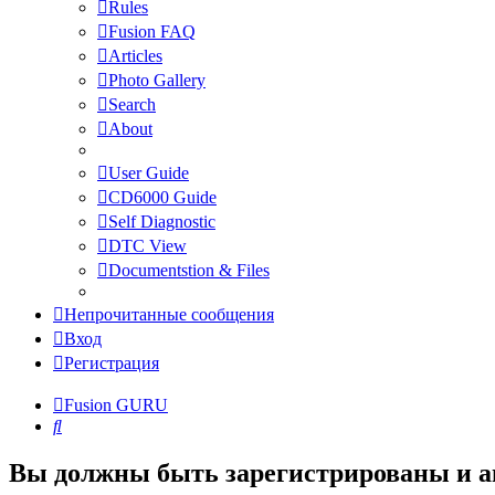
Rules
Fusion FAQ
Articles
Photo Gallery
Search
About
User Guide
CD6000 Guide
Self Diagnostic
DTC View
Documentstion & Files
Непрочитанные сообщения
Вход
Регистрация
Fusion GURU
Поиск
Вы должны быть зарегистрированы и а