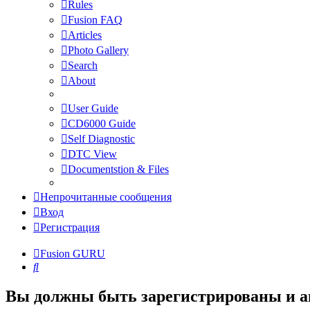
Rules
Fusion FAQ
Articles
Photo Gallery
Search
About
User Guide
CD6000 Guide
Self Diagnostic
DTC View
Documentstion & Files
Непрочитанные сообщения
Вход
Регистрация
Fusion GURU
Поиск
Вы должны быть зарегистрированы и а