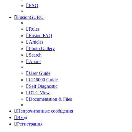
FAQ
FusionGURU
Rules
Fusion FAQ
Articles
Photo Gallery
Search
About
User Guide
CD6000 Guide
Self Diagnostic
DTC View
Documentstion & Files
Непрочитанные сообщения
Вход
Регистрация