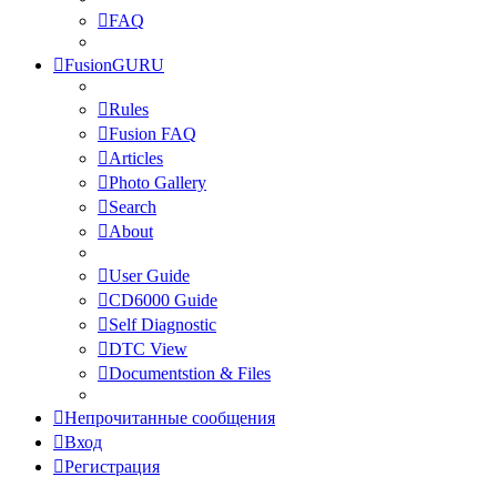
FAQ
FusionGURU
Rules
Fusion FAQ
Articles
Photo Gallery
Search
About
User Guide
CD6000 Guide
Self Diagnostic
DTC View
Documentstion & Files
Непрочитанные сообщения
Вход
Регистрация