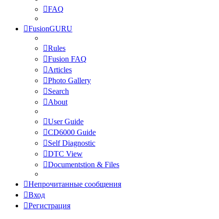
FAQ
FusionGURU
Rules
Fusion FAQ
Articles
Photo Gallery
Search
About
User Guide
CD6000 Guide
Self Diagnostic
DTC View
Documentstion & Files
Непрочитанные сообщения
Вход
Регистрация