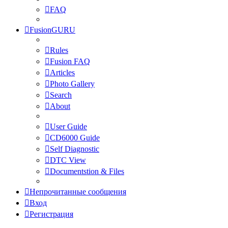
FAQ
FusionGURU
Rules
Fusion FAQ
Articles
Photo Gallery
Search
About
User Guide
CD6000 Guide
Self Diagnostic
DTC View
Documentstion & Files
Непрочитанные сообщения
Вход
Регистрация