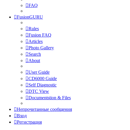
FAQ
FusionGURU
Rules
Fusion FAQ
Articles
Photo Gallery
Search
About
User Guide
CD6000 Guide
Self Diagnostic
DTC View
Documentstion & Files
Непрочитанные сообщения
Вход
Регистрация