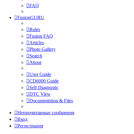
FAQ
FusionGURU
Rules
Fusion FAQ
Articles
Photo Gallery
Search
About
User Guide
CD6000 Guide
Self Diagnostic
DTC View
Documentstion & Files
Непрочитанные сообщения
Вход
Регистрация