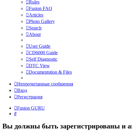
Rules
Fusion FAQ
Articles
Photo Gallery
Search
About
User Guide
CD6000 Guide
Self Diagnostic
DTC View
Documentstion & Files
Непрочитанные сообщения
Вход
Регистрация
Fusion GURU
Поиск
Вы должны быть зарегистрированы и а