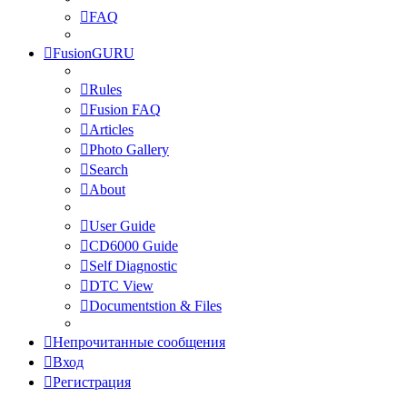
FAQ
FusionGURU
Rules
Fusion FAQ
Articles
Photo Gallery
Search
About
User Guide
CD6000 Guide
Self Diagnostic
DTC View
Documentstion & Files
Непрочитанные сообщения
Вход
Регистрация