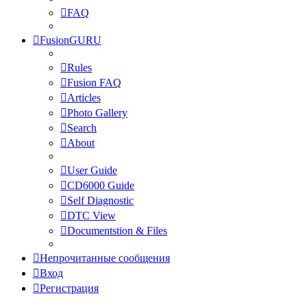
FAQ
FusionGURU
Rules
Fusion FAQ
Articles
Photo Gallery
Search
About
User Guide
CD6000 Guide
Self Diagnostic
DTC View
Documentstion & Files
Непрочитанные сообщения
Вход
Регистрация