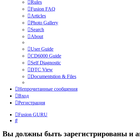
Rules
Fusion FAQ
Articles
Photo Gallery
Search
About
User Guide
CD6000 Guide
Self Diagnostic
DTC View
Documentstion & Files
Непрочитанные сообщения
Вход
Регистрация
Fusion GURU
Поиск
Вы должны быть зарегистрированы и а