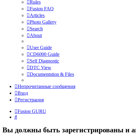
Rules
Fusion FAQ
Articles
Photo Gallery
Search
About
User Guide
CD6000 Guide
Self Diagnostic
DTC View
Documentstion & Files
Непрочитанные сообщения
Вход
Регистрация
Fusion GURU
Поиск
Вы должны быть зарегистрированы и а