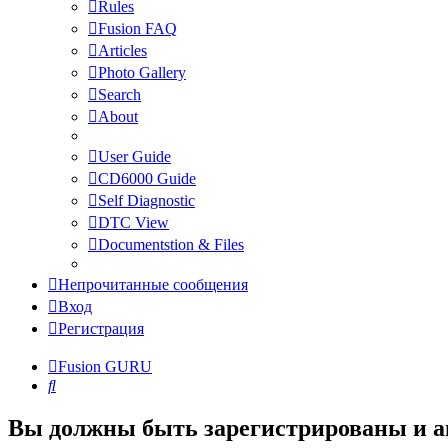
Rules
Fusion FAQ
Articles
Photo Gallery
Search
About
User Guide
CD6000 Guide
Self Diagnostic
DTC View
Documentstion & Files
Непрочитанные сообщения
Вход
Регистрация
Fusion GURU
Поиск
Вы должны быть зарегистрированы и а