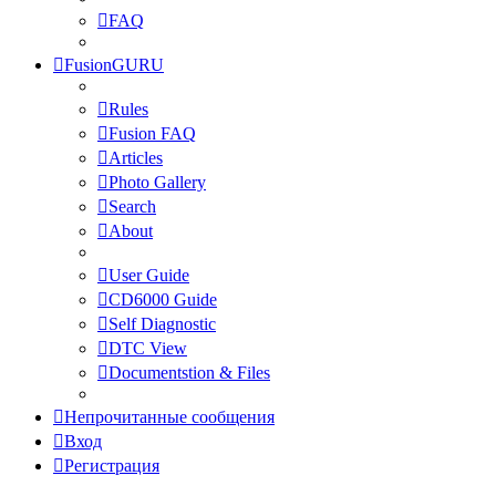
FAQ
FusionGURU
Rules
Fusion FAQ
Articles
Photo Gallery
Search
About
User Guide
CD6000 Guide
Self Diagnostic
DTC View
Documentstion & Files
Непрочитанные сообщения
Вход
Регистрация