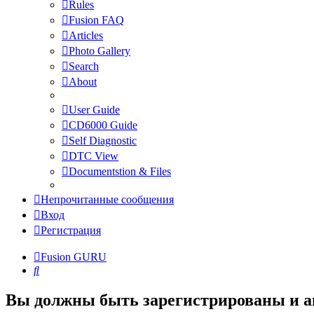
Rules
Fusion FAQ
Articles
Photo Gallery
Search
About
User Guide
CD6000 Guide
Self Diagnostic
DTC View
Documentstion & Files
Непрочитанные сообщения
Вход
Регистрация
Fusion GURU
Поиск
Вы должны быть зарегистрированы и а