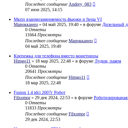
Последнее сообщение
Andrey_083
07 июн 2025, 14:15
Мкпп взаимозаменяемость фьюжн и fiesta VI
Марокканец
» 04 май 2025, 19:40 » в форуме
Дизельный д
0
Ответы
11664
Просмотры
Последнее сообщение
Марокканец
04 май 2025, 19:40
Крепежка для телефона вместо монетницы
Himgo11
» 18 мар 2025, 22:48 » в форуме
Лудим, паяем
0
Ответы
20641
Просмотры
Последнее сообщение
Himgo11
18 мар 2025, 22:48
Fusion 1.4 tdci 2007г Робот
Filxomor
» 29 дек 2024, 22:53 » в форуме
Роботизирована
0
Ответы
11833
Просмотры
Последнее сообщение
Filxomor
29 дек 2024, 22:53