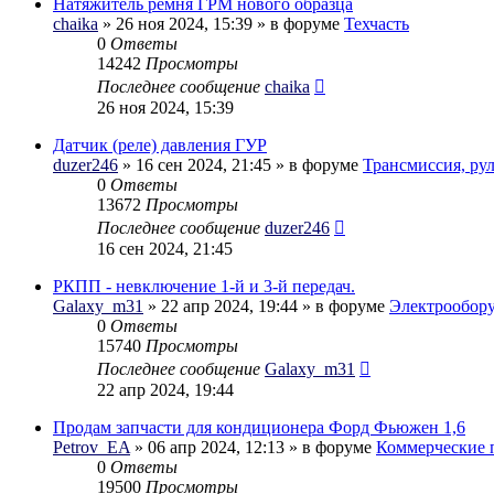
Натяжитель ремня ГРМ нового образца
chaika
» 26 ноя 2024, 15:39 » в форуме
Техчасть
0
Ответы
14242
Просмотры
Последнее сообщение
chaika
26 ноя 2024, 15:39
Датчик (реле) давления ГУР
duzer246
» 16 сен 2024, 21:45 » в форуме
Трансмиссия, ру
0
Ответы
13672
Просмотры
Последнее сообщение
duzer246
16 сен 2024, 21:45
РКПП - невключение 1-й и 3-й передач.
Galaxy_m31
» 22 апр 2024, 19:44 » в форуме
Электрообор
0
Ответы
15740
Просмотры
Последнее сообщение
Galaxy_m31
22 апр 2024, 19:44
Продам запчасти для кондиционера Форд Фьюжен 1,6
Petrov_EA
» 06 апр 2024, 12:13 » в форуме
Коммерческие 
0
Ответы
19500
Просмотры