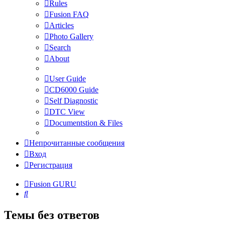
Rules
Fusion FAQ
Articles
Photo Gallery
Search
About
User Guide
CD6000 Guide
Self Diagnostic
DTC View
Documentstion & Files
Непрочитанные сообщения
Вход
Регистрация
Fusion GURU
Поиск
Темы без ответов