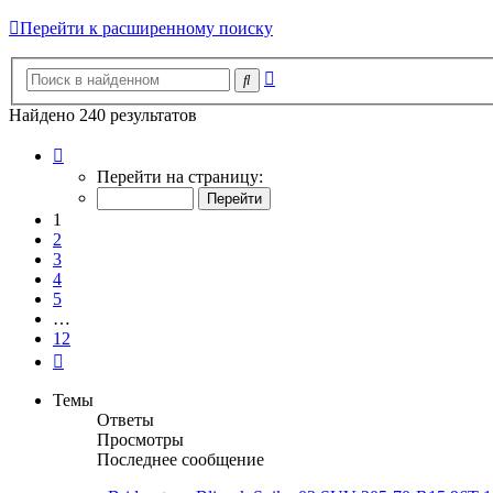
Перейти к расширенному поиску
Расширенный
Поиск
поиск
Найдено 240 результатов
Страница
1
Перейти на страницу:
из
12
1
2
3
4
5
…
12
След.
Темы
Ответы
Просмотры
Последнее сообщение