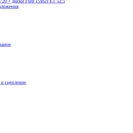
720 + диски Ford 15x6JJ ET 52.5
дложения
вание
 и сцепление