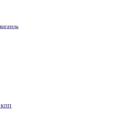
вигатель
я КПП