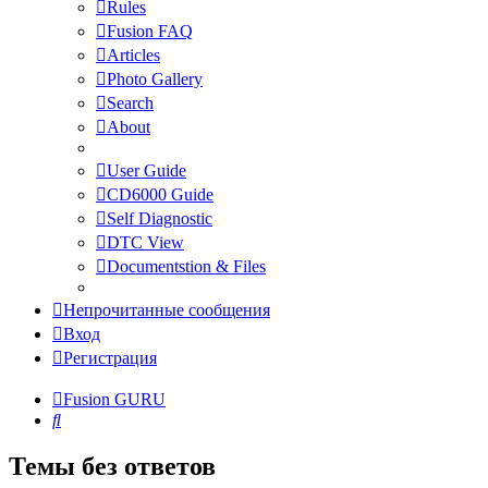
Rules
Fusion FAQ
Articles
Photo Gallery
Search
About
User Guide
CD6000 Guide
Self Diagnostic
DTC View
Documentstion & Files
Непрочитанные сообщения
Вход
Регистрация
Fusion GURU
Поиск
Темы без ответов