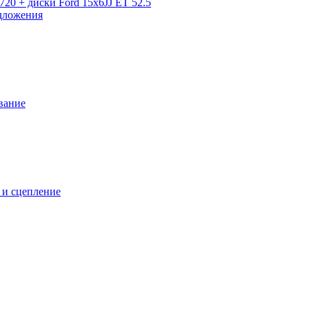
720 + диски Ford 15x6JJ ET 52.5
дложения
вание
 и сцепление