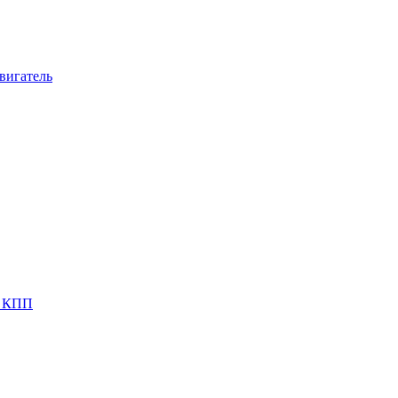
вигатель
я КПП