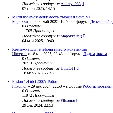
Последнее сообщение
Andrey_083
07 июн 2025, 14:15
Мкпп взаимозаменяемость фьюжн и fiesta VI
Марокканец
» 04 май 2025, 19:40 » в форуме
Дизельный д
0
Ответы
11705
Просмотры
Последнее сообщение
Марокканец
04 май 2025, 19:40
Крепежка для телефона вместо монетницы
Himgo11
» 18 мар 2025, 22:48 » в форуме
Лудим, паяем
0
Ответы
20751
Просмотры
Последнее сообщение
Himgo11
18 мар 2025, 22:48
Fusion 1.4 tdci 2007г Робот
Filxomor
» 29 дек 2024, 22:53 » в форуме
Роботизирована
0
Ответы
11872
Просмотры
Последнее сообщение
Filxomor
29 дек 2024, 22:53