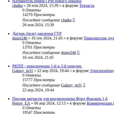
Натяжитель ремня ГРМ нового образца
chaika
» 26 ноя 2024, 15:39 » в форуме
Техчасть
0
Ответы
14279
Просмотры
Последнее сообщение
chaika
26 ноя 2024, 15:39
Датчик (реле) давления ГУР
duzer246
» 16 сен 2024, 21:45 » в форуме
Трансмиссия, ру
0
Ответы
13701
Просмотры
Последнее сообщение
duzer246
16 сен 2024, 21:45
РКПП - невключение 1-й и 3-й передач.
Galaxy_m31
» 22 апр 2024, 19:44 » в форуме
Электрообор
0
Ответы
15777
Просмотры
Последнее сообщение
Galaxy_m31
22 апр 2024, 19:44
Продам запчасти для кондиционера Форд Фьюжен 1,6
Petrov_EA
» 06 апр 2024, 12:13 » в форуме
Коммерческие 
0
Ответы
19547
Просмотры