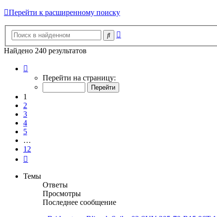
Перейти к расширенному поиску
Расширенный
Поиск
поиск
Найдено 240 результатов
Страница
1
Перейти на страницу:
из
12
1
2
3
4
5
…
12
След.
Темы
Ответы
Просмотры
Последнее сообщение