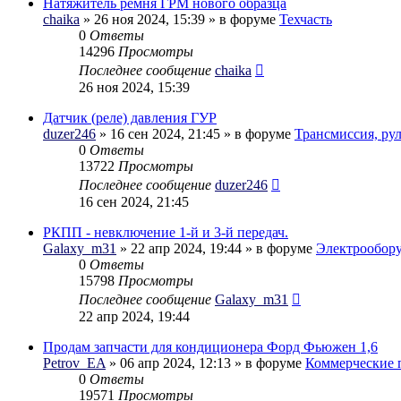
Натяжитель ремня ГРМ нового образца
chaika
» 26 ноя 2024, 15:39 » в форуме
Техчасть
0
Ответы
14296
Просмотры
Последнее сообщение
chaika
26 ноя 2024, 15:39
Датчик (реле) давления ГУР
duzer246
» 16 сен 2024, 21:45 » в форуме
Трансмиссия, ру
0
Ответы
13722
Просмотры
Последнее сообщение
duzer246
16 сен 2024, 21:45
РКПП - невключение 1-й и 3-й передач.
Galaxy_m31
» 22 апр 2024, 19:44 » в форуме
Электрообор
0
Ответы
15798
Просмотры
Последнее сообщение
Galaxy_m31
22 апр 2024, 19:44
Продам запчасти для кондиционера Форд Фьюжен 1,6
Petrov_EA
» 06 апр 2024, 12:13 » в форуме
Коммерческие 
0
Ответы
19571
Просмотры