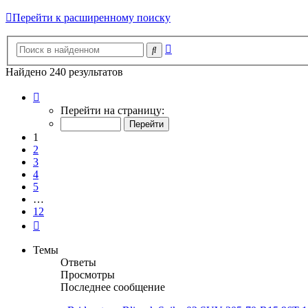
Перейти к расширенному поиску
Расширенный
Поиск
поиск
Найдено 240 результатов
Страница
1
Перейти на страницу:
из
12
1
2
3
4
5
…
12
След.
Темы
Ответы
Просмотры
Последнее сообщение