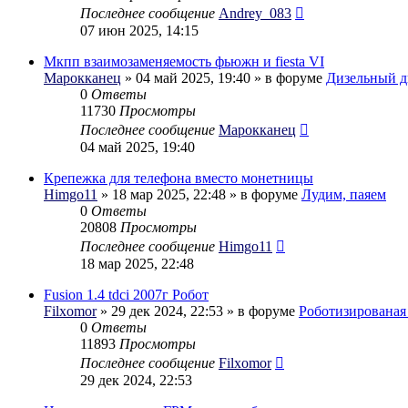
Последнее сообщение
Andrey_083
07 июн 2025, 14:15
Мкпп взаимозаменяемость фьюжн и fiesta VI
Марокканец
» 04 май 2025, 19:40 » в форуме
Дизельный д
0
Ответы
11730
Просмотры
Последнее сообщение
Марокканец
04 май 2025, 19:40
Крепежка для телефона вместо монетницы
Himgo11
» 18 мар 2025, 22:48 » в форуме
Лудим, паяем
0
Ответы
20808
Просмотры
Последнее сообщение
Himgo11
18 мар 2025, 22:48
Fusion 1.4 tdci 2007г Робот
Filxomor
» 29 дек 2024, 22:53 » в форуме
Роботизирована
0
Ответы
11893
Просмотры
Последнее сообщение
Filxomor
29 дек 2024, 22:53