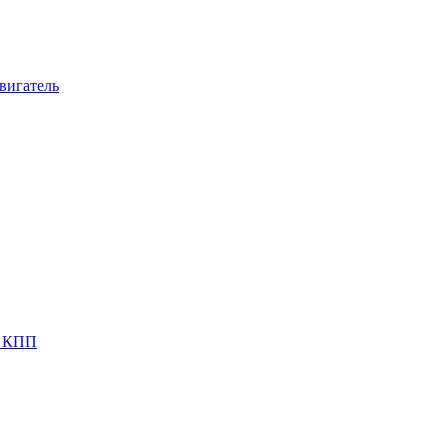
вигатель
я КПП