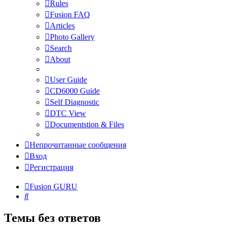
Rules
Fusion FAQ
Articles
Photo Gallery
Search
About
User Guide
CD6000 Guide
Self Diagnostic
DTC View
Documentstion & Files
Непрочитанные сообщения
Вход
Регистрация
Fusion GURU
Поиск
Темы без ответов