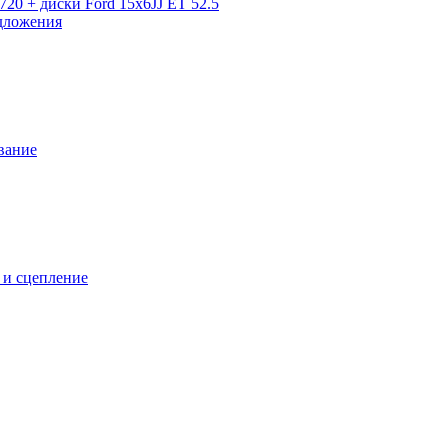
720 + диски Ford 15x6JJ ET 52.5
дложения
вание
 и сцепление