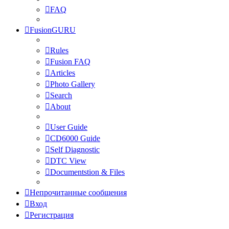
FAQ
FusionGURU
Rules
Fusion FAQ
Articles
Photo Gallery
Search
About
User Guide
CD6000 Guide
Self Diagnostic
DTC View
Documentstion & Files
Непрочитанные сообщения
Вход
Регистрация