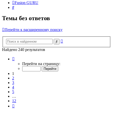
Fusion GURU
Поиск
Темы без ответов
Перейти к расширенному поиску
Расширенный
Поиск
поиск
Найдено 240 результатов
Страница
1
Перейти на страницу:
из
12
1
2
3
4
5
…
12
След.