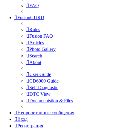
FAQ
FusionGURU
Rules
Fusion FAQ
Articles
Photo Gallery
Search
About
User Guide
CD6000 Guide
Self Diagnostic
DTC View
Documentstion & Files
Непрочитанные сообщения
Вход
Регистрация