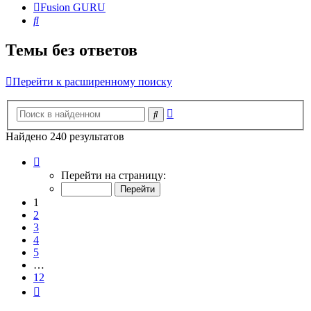
Fusion GURU
Поиск
Темы без ответов
Перейти к расширенному поиску
Расширенный
Поиск
поиск
Найдено 240 результатов
Страница
1
Перейти на страницу:
из
12
1
2
3
4
5
…
12
След.