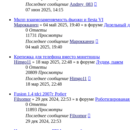
Последнее сообщение
Andrey_083
07 июн 2025, 14:15
Мкпп взаимозаменяемость фьюжн и fiesta VI
Марокканец
» 04 май 2025, 19:40 » в форуме
Дизельный д
0
Ответы
11731
Просмотры
Последнее сообщение
Марокканец
04 май 2025, 19:40
Крепежка для телефона вместо монетницы
Himgo11
» 18 мар 2025, 22:48 » в форуме
Лудим, паяем
0
Ответы
20809
Просмотры
Последнее сообщение
Himgo11
18 мар 2025, 22:48
Fusion 1.4 tdci 2007г Робот
Filxomor
» 29 дек 2024, 22:53 » в форуме
Роботизирована
0
Ответы
11893
Просмотры
Последнее сообщение
Filxomor
29 дек 2024, 22:53