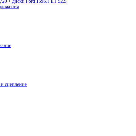
720 + диски Ford 15x6JJ ET 52.5
дложения
вание
 и сцепление