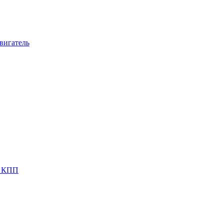
вигатель
я КПП