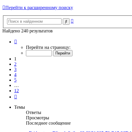
Перейти к расширенному поиску
Расширенный
Поиск
поиск
Найдено 240 результатов
Страница
1
Перейти на страницу:
из
12
1
2
3
4
5
…
12
След.
Темы
Ответы
Просмотры
Последнее сообщение