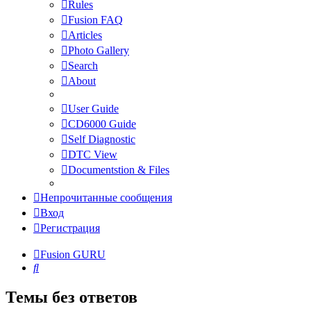
Rules
Fusion FAQ
Articles
Photo Gallery
Search
About
User Guide
CD6000 Guide
Self Diagnostic
DTC View
Documentstion & Files
Непрочитанные сообщения
Вход
Регистрация
Fusion GURU
Поиск
Темы без ответов