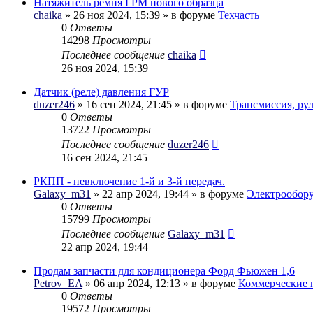
Натяжитель ремня ГРМ нового образца
chaika
» 26 ноя 2024, 15:39 » в форуме
Техчасть
0
Ответы
14298
Просмотры
Последнее сообщение
chaika
26 ноя 2024, 15:39
Датчик (реле) давления ГУР
duzer246
» 16 сен 2024, 21:45 » в форуме
Трансмиссия, ру
0
Ответы
13722
Просмотры
Последнее сообщение
duzer246
16 сен 2024, 21:45
РКПП - невключение 1-й и 3-й передач.
Galaxy_m31
» 22 апр 2024, 19:44 » в форуме
Электрообор
0
Ответы
15799
Просмотры
Последнее сообщение
Galaxy_m31
22 апр 2024, 19:44
Продам запчасти для кондиционера Форд Фьюжен 1,6
Petrov_EA
» 06 апр 2024, 12:13 » в форуме
Коммерческие 
0
Ответы
19572
Просмотры