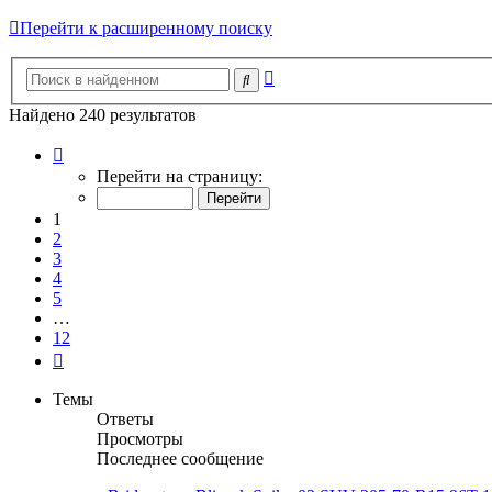
Перейти к расширенному поиску
Расширенный
Поиск
поиск
Найдено 240 результатов
Страница
1
Перейти на страницу:
из
12
1
2
3
4
5
…
12
След.
Темы
Ответы
Просмотры
Последнее сообщение