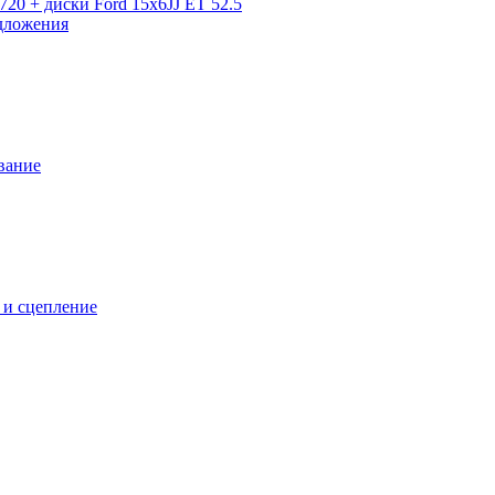
720 + диски Ford 15x6JJ ET 52.5
дложения
вание
 и сцепление