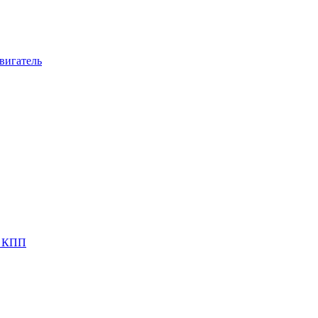
вигатель
я КПП