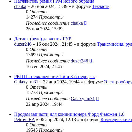
Натяжитель ремня ГРМ нового образца
chaika
» 26 ноя 2024, 15:39 » в форуме
Техчасть
0
Ответы
14274
Просмотры
Последнее сообщение
chaika
26 ноя 2024, 15:39
Датчик (реле) давления ГУР
duzer246
» 16 сен 2024, 21:45 » в форуме
Трансмиссия, ру
0
Ответы
13699
Просмотры
Последнее сообщение
duzer246
16 сен 2024, 21:45
РКПП - невключение 1-й и 3-й передач.
Galaxy_m31
» 22 апр 2024, 19:44 » в форуме
Электрообор
0
Ответы
15773
Просмотры
Последнее сообщение
Galaxy_m31
22 апр 2024, 19:44
Продам запчасти для кондиционера Форд Фьюжен 1,6
Petrov_EA
» 06 апр 2024, 12:13 » в форуме
Коммерческие 
0
Ответы
19545
Просмотры