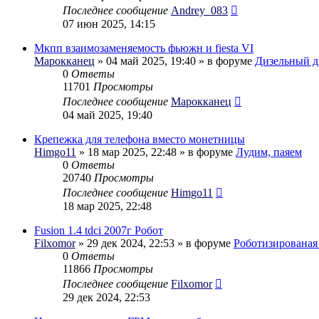
Последнее сообщение
Andrey_083
07 июн 2025, 14:15
Мкпп взаимозаменяемость фьюжн и fiesta VI
Марокканец
» 04 май 2025, 19:40 » в форуме
Дизельный д
0
Ответы
11701
Просмотры
Последнее сообщение
Марокканец
04 май 2025, 19:40
Крепежка для телефона вместо монетницы
Himgo11
» 18 мар 2025, 22:48 » в форуме
Лудим, паяем
0
Ответы
20740
Просмотры
Последнее сообщение
Himgo11
18 мар 2025, 22:48
Fusion 1.4 tdci 2007г Робот
Filxomor
» 29 дек 2024, 22:53 » в форуме
Роботизирована
0
Ответы
11866
Просмотры
Последнее сообщение
Filxomor
29 дек 2024, 22:53