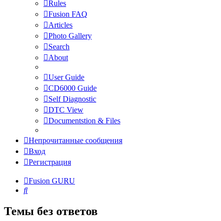
Rules
Fusion FAQ
Articles
Photo Gallery
Search
About
User Guide
CD6000 Guide
Self Diagnostic
DTC View
Documentstion & Files
Непрочитанные сообщения
Вход
Регистрация
Fusion GURU
Поиск
Темы без ответов