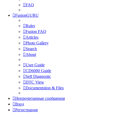
FAQ
FusionGURU
Rules
Fusion FAQ
Articles
Photo Gallery
Search
About
User Guide
CD6000 Guide
Self Diagnostic
DTC View
Documentstion & Files
Непрочитанные сообщения
Вход
Регистрация