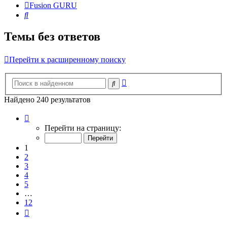
Fusion GURU
Поиск
Темы без ответов
Перейти к расширенному поиску
Расширенный
Поиск
поиск
Найдено 240 результатов
Страница
1
Перейти на страницу:
из
12
1
2
3
4
5
…
12
След.