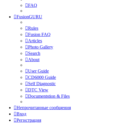
FAQ
FusionGURU
Rules
Fusion FAQ
Articles
Photo Gallery
Search
About
User Guide
CD6000 Guide
Self Diagnostic
DTC View
Documentstion & Files
Непрочитанные сообщения
Вход
Регистрация