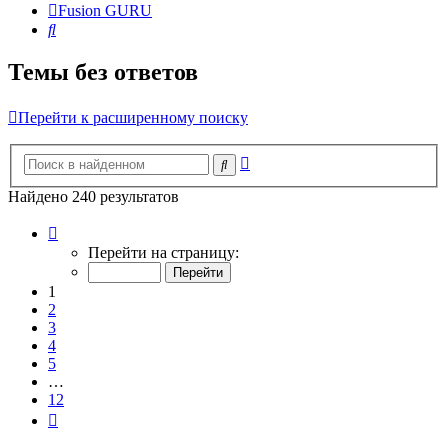
Fusion GURU
Поиск
Темы без ответов
Перейти к расширенному поиску
Расширенный
Поиск
поиск
Найдено 240 результатов
Страница
1
Перейти на страницу:
из
12
1
2
3
4
5
…
12
След.