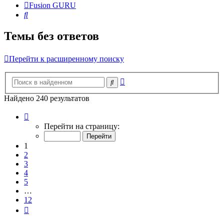
Fusion GURU
Поиск
Темы без ответов
Перейти к расширенному поиску
Расширенный
Поиск
поиск
Найдено 240 результатов
Страница
1
Перейти на страницу:
из
12
1
2
3
4
5
…
12
След.