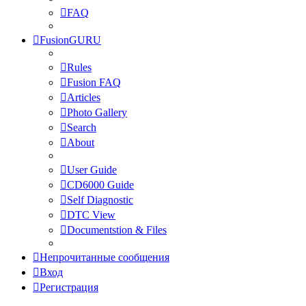
FAQ
FusionGURU
Rules
Fusion FAQ
Articles
Photo Gallery
Search
About
User Guide
CD6000 Guide
Self Diagnostic
DTC View
Documentstion & Files
Непрочитанные сообщения
Вход
Регистрация